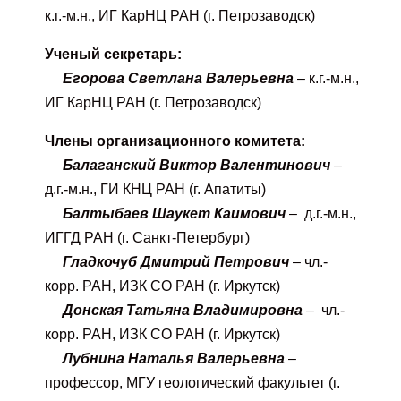
к.г.-м.н., ИГ КарНЦ РАН (г. Петрозаводск)
Ученый секретарь:
Егорова Светлана Валерьевна
– к.г.-м.н.,
ИГ КарНЦ РАН (г. Петрозаводск)
Члены организационного комитета:
Балаганский Виктор Валентинович
–
д.г.-м.н., ГИ КНЦ РАН (г. Апатиты)
Балтыбаев Шаукет Каимович
– д.г.-м.н.,
ИГГД РАН (г. Санкт-Петербург)
Гладкочуб Дмитрий Петрович
– чл.-
корр. РАН, ИЗК СО РАН (г. Иркутск)
Донская Татьяна Владимировна
– чл.-
корр. РАН, ИЗК СО РАН (г. Иркутск)
Лубнина Наталья Валерьевна
–
профессор, МГУ геологический факультет (г.