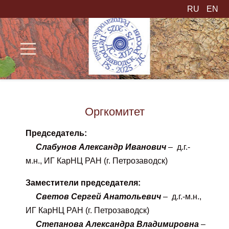
RU
EN
Оргкомитет
Председатель:
Слабунов Александр Иванович
– д.г.-
м.н., ИГ КарНЦ РАН (г. Петрозаводск)
Заместители председателя:
Светов Сергей Анатольевич
– д.г.-м.н.,
ИГ КарНЦ РАН (г. Петрозаводск)
Степанова Александра Владимировна
–