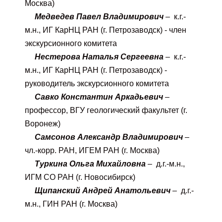
Москва)
Медведев Павел Владимирович
– к.г.-
м.н., ИГ КарНЦ РАН (г. Петрозаводск) - член
экскурсионного комитета
Нестерова Наталья Сергеевна
– к.г.-
м.н., ИГ КарНЦ РАН (г. Петрозаводск) -
руководитель экскурсионного комитета
Савко Константин Аркадьевич
–
профессор, ВГУ геологический факультет (г.
Воронеж)
Самсонов Александр Владимирович
–
чл.-корр. РАН, ИГЕМ РАН (г. Москва)
Туркина Ольга Михайловна
– д.г.-м.н.,
ИГМ СО РАН (г. Новосибирск)
Щипанский Андрей Анатольевич
– д.г.-
м.н., ГИН РАН (г. Москва)